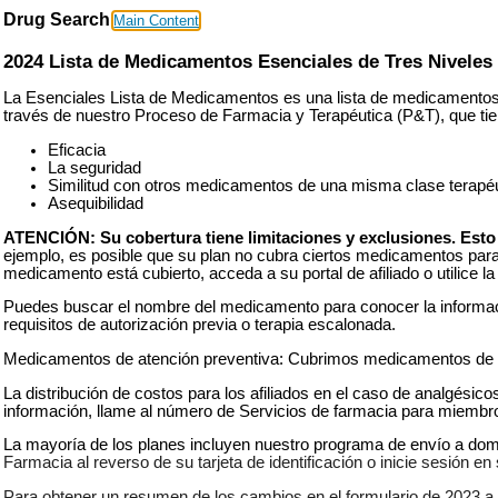
Drug Search
Main Content
2024 Lista de Medicamentos Esenciales de Tres Niveles
La Esenciales Lista de Medicamentos es una lista de medicamento
través de nuestro Proceso de Farmacia y Terapéutica (P&T), que tie
Eficacia
La seguridad
Similitud con otros medicamentos de una misma clase terapé
Asequibilidad
ATENCIÓN: Su cobertura tiene limitaciones y exclusiones. Esto 
ejemplo, es posible que su plan no cubra ciertos medicamentos para u
medicamento está cubierto, acceda a su portal de afiliado o utilice 
Puedes buscar el nombre del medicamento para conocer la informació
requisitos de autorización previa o terapia escalonada.
Medicamentos de atención preventiva: Cubrimos medicamentos de ate
La distribución de costos para los afiliados en el caso de analgési
información, llame al número de Servicios de farmacia para miembros
La mayoría de los planes incluyen nuestro programa de envío a domici
Farmacia al reverso de su tarjeta de identificación o inicie sesión e
Para obtener un resumen de los cambios en el formulario de 2023 a 