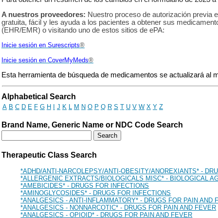
A nuestros proveedores:
Nuestro proceso de autorización previa e
gratuita, fácil y les ayuda a los pacientes a obtener sus medicament
(EHR/EMR) o visitando uno de estos sitios de ePA:
Inicie sesión en Surescripts
®
Inicie sesión en
CoverMyMeds
®
Esta herramienta de búsqueda de medicamentos se actualizará al m
Drug Search Main Content
Alphabetical Search
A
B
C
D
E
F
G
H
I
J
K
L
M
N
O
P
Q
R
S
T
U
V
W
X
Y
Z
Brand Name, Generic Name or NDC Code Search
Therapeutic Class Search
*ADHD/ANTI-NARCOLEPSY/ANTI-OBESITY/ANOREXIANTS* - D
*ALLERGENIC EXTRACTS/BIOLOGICALS MISC* - BIOLOGICAL A
*AMEBICIDES* - DRUGS FOR INFECTIONS
*AMINOGLYCOSIDES* - DRUGS FOR INFECTIONS
*ANALGESICS - ANTI-INFLAMMATORY* - DRUGS FOR PAIN AND 
*ANALGESICS - NONNARCOTIC* - DRUGS FOR PAIN AND FEVER
*ANALGESICS - OPIOID* - DRUGS FOR PAIN AND FEVER