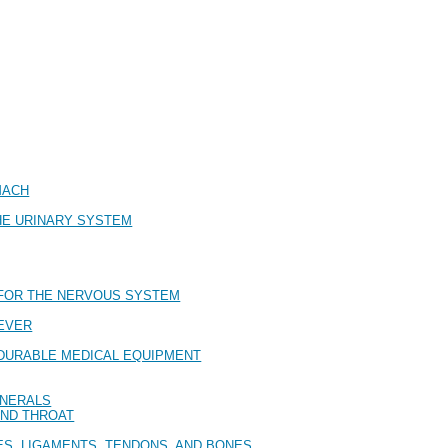
MACH
HE URINARY SYSTEM
 FOR THE NERVOUS SYSTEM
FEVER
D DURABLE MEDICAL EQUIPMENT
INERALS
AND THROAT
S, LIGAMENTS, TENDONS, AND BONES