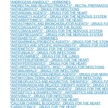
*ANDROGENS-ANABOLIC* - HORMONES
*ANORECTAL AND RELATED PRODUCTS* - RECTAL PREPARATI
*ANTHELMINTICS* - DRUGS FOR INFECTIONS
*ANTIANGINAL AGENTS* - DRUGS FOR THE HEART
*ANTIANXIETY AGENTS* - DRUGS FOR THE NERVOUS SYSTEM
*ANTIARRHYTHMICS* - DRUGS FOR THE HEART
*ANTIASTHMATIC AND BRONCHODILATOR AGENTS* - DRUGS F
*ANTICOAGULANTS* - DRUGS FOR THE BLOOD
*ANTICONVULSANTS* - DRUGS FOR THE NERVOUS SYSTEM
*ANTIDEPRESSANTS* - DRUGS FOR THE NERVOUS SYSTEM
*ANTIDIABETICS* - HORMONES
*ANTIDIARRHEAL/PROBIOTIC AGENTS* - DRUGS FOR THE STO
*ANTIDOTES AND SPECIFIC ANTAGONISTS* - DRUGS FOR OVE
*ANTIEMETICS* - DRUGS FOR THE STOMACH
*ANTIFUNGALS* - DRUGS FOR INFECTIONS
*ANTIHISTAMINES* - DRUGS FOR THE LUNGS
*ANTIHYPERLIPIDEMICS* - DRUGS FOR THE HEART
*ANTIHYPERTENSIVES* - DRUGS FOR THE HEART
*ANTI-INFECTIVE AGENTS - MISC.* - DRUGS FOR INFECTIONS
*ANTIMALARIALS* - DRUGS FOR INFECTIONS
*ANTIMYASTHENIC/CHOLINERGIC AGENTS* - DRUGS FOR NER
*ANTIMYCOBACTERIAL AGENTS* - DRUGS FOR INFECTIONS
*ANTINEOPLASTICS AND ADJUNCTIVE THERAPIES* - DRUGS F
*ANTIPARKINSON AND RELATED THERAPY AGENTS* - DRUGS 
*ANTIPSYCHOTICS/ANTIMANIC AGENTS* - DRUGS FOR THE N
*ANTISEPTICS & DISINFECTANTS* - ANTISEPTICS AND DISINF
*ANTIVIRALS* - DRUGS FOR INFECTIONS
*BETA BLOCKERS* - DRUGS FOR THE HEART
*CALCIUM CHANNEL BLOCKERS* - DRUGS FOR THE HEART
*CARDIOTONICS* - DRUGS FOR THE HEART