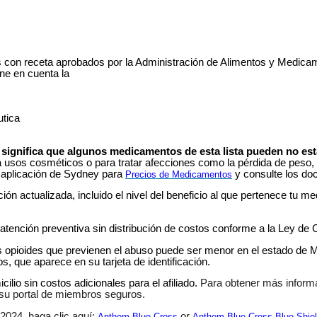
s con receta aprobados por la Administración de Alimentos y Med
ne en cuenta la
utica
significa que algunos medicamentos de esta lista pueden no est
sos cosméticos o para tratar afecciones como la pérdida de peso, la in
la aplicación de Sydney para
y consulte los do
Precios de Medicamentos
n actualizada, incluido el nivel del beneficio al que pertenece tu m
nción preventiva sin distribución de costos conforme a la Ley de 
cos opioides que previenen el abuso puede ser menor en el estado de 
, que aparece en su tarjeta de identificación.
lio sin costos adicionales para el afiliado.
Para obtener más inform
n su portal de miembros seguros.
2024, haga clic aquí:
or
Anthem Blue Cross
Anthem Blue Cross Blue Shie