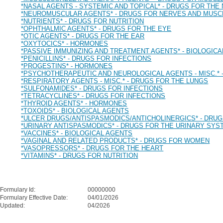
*NASAL AGENTS - SYSTEMIC AND TOPICAL* - DRUGS FOR THE
*NEUROMUSCULAR AGENTS* - DRUGS FOR NERVES AND MUSC
*NUTRIENTS* - DRUGS FOR NUTRITION
*OPHTHALMIC AGENTS* - DRUGS FOR THE EYE
*OTIC AGENTS* - DRUGS FOR THE EAR
*OXYTOCICS* - HORMONES
*PASSIVE IMMUNIZING AND TREATMENT AGENTS* - BIOLOGIC
*PENICILLINS* - DRUGS FOR INFECTIONS
*PROGESTINS* - HORMONES
*PSYCHOTHERAPEUTIC AND NEUROLOGICAL AGENTS - MISC.*
*RESPIRATORY AGENTS - MISC.* - DRUGS FOR THE LUNGS
*SULFONAMIDES* - DRUGS FOR INFECTIONS
*TETRACYCLINES* - DRUGS FOR INFECTIONS
*THYROID AGENTS* - HORMONES
*TOXOIDS* - BIOLOGICAL AGENTS
*ULCER DRUGS/ANTISPASMODICS/ANTICHOLINERGICS* - DRU
*URINARY ANTISPASMODICS* - DRUGS FOR THE URINARY SYS
*VACCINES* - BIOLOGICAL AGENTS
*VAGINAL AND RELATED PRODUCTS* - DRUGS FOR WOMEN
*VASOPRESSORS* - DRUGS FOR THE HEART
*VITAMINS* - DRUGS FOR NUTRITION
Formulary Id:
00000000
Formulary Effective Date:
04/01/2026
Updated:
04/2026