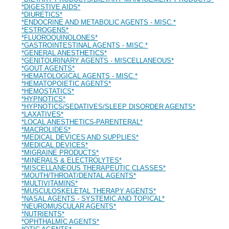
*DIGESTIVE AIDS*
*DIURETICS*
*ENDOCRINE AND METABOLIC AGENTS - MISC.*
*ESTROGENS*
*FLUOROQUINOLONES*
*GASTROINTESTINAL AGENTS - MISC.*
*GENERAL ANESTHETICS*
*GENITOURINARY AGENTS - MISCELLANEOUS*
*GOUT AGENTS*
*HEMATOLOGICAL AGENTS - MISC.*
*HEMATOPOIETIC AGENTS*
*HEMOSTATICS*
*HYPNOTICS*
*HYPNOTICS/SEDATIVES/SLEEP DISORDER AGENTS*
*LAXATIVES*
*LOCAL ANESTHETICS-PARENTERAL*
*MACROLIDES*
*MEDICAL DEVICES AND SUPPLIES*
*MEDICAL DEVICES*
*MIGRAINE PRODUCTS*
*MINERALS & ELECTROLYTES*
*MISCELLANEOUS THERAPEUTIC CLASSES*
*MOUTH/THROAT/DENTAL AGENTS*
*MULTIVITAMINS*
*MUSCULOSKELETAL THERAPY AGENTS*
*NASAL AGENTS - SYSTEMIC AND TOPICAL*
*NEUROMUSCULAR AGENTS*
*NUTRIENTS*
*OPHTHALMIC AGENTS*