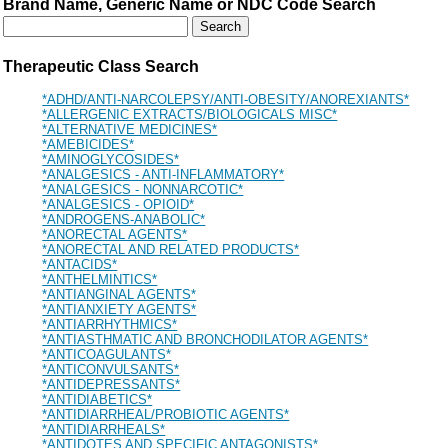
Brand Name, Generic Name or NDC Code Search
Therapeutic Class Search
*ADHD/ANTI-NARCOLEPSY/ANTI-OBESITY/ANOREXIANTS*
*ALLERGENIC EXTRACTS/BIOLOGICALS MISC*
*ALTERNATIVE MEDICINES*
*AMEBICIDES*
*AMINOGLYCOSIDES*
*ANALGESICS - ANTI-INFLAMMATORY*
*ANALGESICS - NONNARCOTIC*
*ANALGESICS - OPIOID*
*ANDROGENS-ANABOLIC*
*ANORECTAL AGENTS*
*ANORECTAL AND RELATED PRODUCTS*
*ANTACIDS*
*ANTHELMINTICS*
*ANTIANGINAL AGENTS*
*ANTIANXIETY AGENTS*
*ANTIARRHYTHMICS*
*ANTIASTHMATIC AND BRONCHODILATOR AGENTS*
*ANTICOAGULANTS*
*ANTICONVULSANTS*
*ANTIDEPRESSANTS*
*ANTIDIABETICS*
*ANTIDIARRHEAL/PROBIOTIC AGENTS*
*ANTIDIARRHEALS*
*ANTIDOTES AND SPECIFIC ANTAGONISTS*