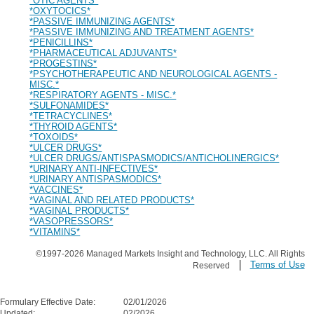
*OTIC AGENTS*
*OXYTOCICS*
*PASSIVE IMMUNIZING AGENTS*
*PASSIVE IMMUNIZING AND TREATMENT AGENTS*
*PENICILLINS*
*PHARMACEUTICAL ADJUVANTS*
*PROGESTINS*
*PSYCHOTHERAPEUTIC AND NEUROLOGICAL AGENTS -
MISC.*
*RESPIRATORY AGENTS - MISC.*
*SULFONAMIDES*
*TETRACYCLINES*
*THYROID AGENTS*
*TOXOIDS*
*ULCER DRUGS*
*ULCER DRUGS/ANTISPASMODICS/ANTICHOLINERGICS*
*URINARY ANTI-INFECTIVES*
*URINARY ANTISPASMODICS*
*VACCINES*
*VAGINAL AND RELATED PRODUCTS*
*VAGINAL PRODUCTS*
*VASOPRESSORS*
*VITAMINS*
©1997-2026 Managed Markets Insight and Technology, LLC. All Rights
Terms of Use
Reserved
Formulary Effective Date:
02/01/2026
Updated:
02/2026