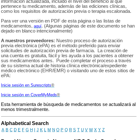
información actualizada, incluido el nivel del beneficio al que
pertenece tu medicamento, además de las ediciones clínicas,
como los requisitos de autorización previa o terapia escalonada.
Para ver una versión en PDF de esta página o las listas de
medicamentos,
.
(Algunas páginas de este documento se han
aquí
dejado en blanco intencionalmente)
A nuestros proveedores:
Nuestro proceso de autorización
previa electrónica (ePA) es el método preferido para enviar
solicitudes de autorización previa de farmacia. La creación de
una cuenta es gratuita, fácil y les ayuda a los pacientes a obtener
sus medicamentos antes. Puede completar el proceso a través
de su sistema actual de historia clínica electrónica/expediente
médico electrónico (EHR/EMR) o visitando uno de estos sitios de
ePA:
Inicie sesión en Surescripts
®
Inicie sesión en
CoverMyMeds
®
Esta herramienta de búsqueda de medicamentos se actualizará al
menos trimestralmente.
Drug Search Main Content
Alphabetical Search
A
B
C
D
E
F
G
H
I
J
K
L
M
N
O
P
Q
R
S
T
U
V
W
X
Y
Z