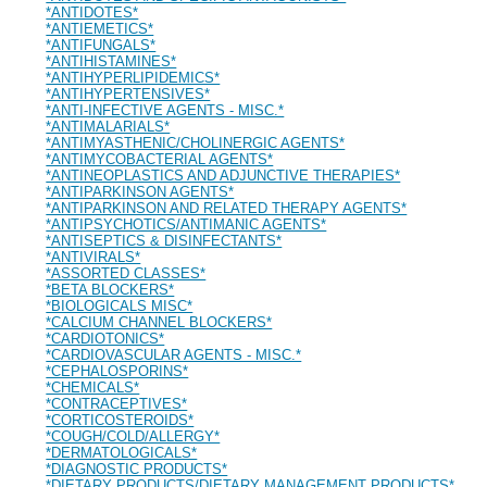
*ANTIDOTES*
*ANTIEMETICS*
*ANTIFUNGALS*
*ANTIHISTAMINES*
*ANTIHYPERLIPIDEMICS*
*ANTIHYPERTENSIVES*
*ANTI-INFECTIVE AGENTS - MISC.*
*ANTIMALARIALS*
*ANTIMYASTHENIC/CHOLINERGIC AGENTS*
*ANTIMYCOBACTERIAL AGENTS*
*ANTINEOPLASTICS AND ADJUNCTIVE THERAPIES*
*ANTIPARKINSON AGENTS*
*ANTIPARKINSON AND RELATED THERAPY AGENTS*
*ANTIPSYCHOTICS/ANTIMANIC AGENTS*
*ANTISEPTICS & DISINFECTANTS*
*ANTIVIRALS*
*ASSORTED CLASSES*
*BETA BLOCKERS*
*BIOLOGICALS MISC*
*CALCIUM CHANNEL BLOCKERS*
*CARDIOTONICS*
*CARDIOVASCULAR AGENTS - MISC.*
*CEPHALOSPORINS*
*CHEMICALS*
*CONTRACEPTIVES*
*CORTICOSTEROIDS*
*COUGH/COLD/ALLERGY*
*DERMATOLOGICALS*
*DIAGNOSTIC PRODUCTS*
*DIETARY PRODUCTS/DIETARY MANAGEMENT PRODUCTS*