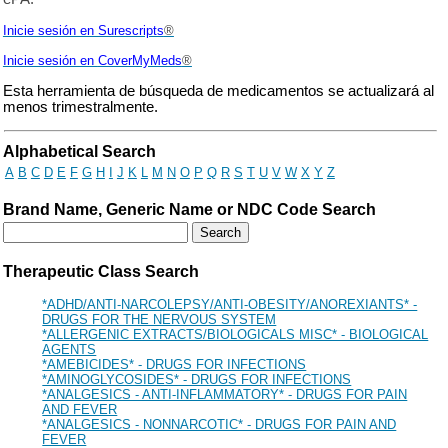
Inicie sesión en Surescripts
®
Inicie sesión en
CoverMyMeds
®
Esta herramienta de búsqueda de medicamentos se actualizará al
menos trimestralmente.
Drug Search Main Content
Alphabetical Search
A
B
C
D
E
F
G
H
I
J
K
L
M
N
O
P
Q
R
S
T
U
V
W
X
Y
Z
Brand Name, Generic Name or NDC Code Search
Therapeutic Class Search
*ADHD/ANTI-NARCOLEPSY/ANTI-OBESITY/ANOREXIANTS* -
DRUGS FOR THE NERVOUS SYSTEM
*ALLERGENIC EXTRACTS/BIOLOGICALS MISC* - BIOLOGICAL
AGENTS
*AMEBICIDES* - DRUGS FOR INFECTIONS
*AMINOGLYCOSIDES* - DRUGS FOR INFECTIONS
*ANALGESICS - ANTI-INFLAMMATORY* - DRUGS FOR PAIN
AND FEVER
*ANALGESICS - NONNARCOTIC* - DRUGS FOR PAIN AND
FEVER