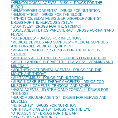
*HEMATOLOGICAL AGENTS - MISC.* - DRUGS FOR THE
BLOOD
*HEMATOPOIETIC AGENTS* - DRUGS FOR NUTRITION
*HEMOSTATICS* - DRUGS FOR THE BLOOD
*HYPNOTICS/SEDATIVES/SLEEP DISORDER AGENTS* -
DRUGS FOR THE NERVOUS SYSTEM
*LAXATIVES* - DRUGS FOR THE STOMACH
*LOCAL ANESTHETICS-PARENTERAL* - DRUGS FOR PAIN AND
FEVER
*MACROLIDES* - DRUGS FOR INFECTIONS
*MEDICAL DEVICES AND SUPPLIES* - MEDICAL SUPPLIES
AND DURABLE MEDICAL EQUIPMENT
*MIGRAINE PRODUCTS* - DRUGS FOR THE NERVOUS
SYSTEM
*MINERALS & ELECTROLYTES* - DRUGS FOR NUTRITION
*MISCELLANEOUS THERAPEUTIC CLASSES* - VITAMINS AND
MINERALS
*MOUTH/THROAT/DENTAL AGENTS* - DRUGS FOR THE
MOUTH AND THROAT
*MULTIVITAMINS* - DRUGS FOR NUTRITION
*MUSCULOSKELETAL THERAPY AGENTS* - DRUGS FOR
MUSCLES, LIGAMENTS, TENDONS, AND BONES
*NASAL AGENTS - SYSTEMIC AND TOPICAL* - DRUGS FOR
THE NOSE
*NEUROMUSCULAR AGENTS* - DRUGS FOR NERVES AND
MUSCLES
*NUTRIENTS* - DRUGS FOR NUTRITION
*OPHTHALMIC AGENTS* - DRUGS FOR THE EYE
*OTIC AGENTS* - DRUGS FOR THE EAR
*OXYTOCICS* - HORMONES