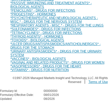
*PASSIVE IMMUNIZING AND TREATMENT AGENTS* -
BIOLOGICAL AGENTS
*PENICILLINS* - DRUGS FOR INFECTIONS
*PROGESTINS* - HORMONES
*PSYCHOTHERAPEUTIC AND NEUROLOGICAL AGENTS -
MISC.* - DRUGS FOR THE NERVOUS SYSTEM
*RESPIRATORY AGENTS - MISC.* - DRUGS FOR THE LUNGS
*SULFONAMIDES* - DRUGS FOR INFECTIONS
*TETRACYCLINES* - DRUGS FOR INFECTIONS
*THYROID AGENTS* - HORMONES
*TOXOIDS* - BIOLOGICAL AGENTS
*ULCER DRUGS/ANTISPASMODICS/ANTICHOLINERGICS* -
DRUGS FOR THE STOMACH
*URINARY ANTISPASMODICS* - DRUGS FOR THE URINARY
SYSTEM
*VACCINES* - BIOLOGICAL AGENTS
*VAGINAL AND RELATED PRODUCTS* - DRUGS FOR WOMEN
*VASOPRESSORS* - DRUGS FOR THE HEART
*VITAMINS* - DRUGS FOR NUTRITION
©1997-2026 Managed Markets Insight and Technology, LLC. All Rights
Terms of Use
Reserved
Formulary Id:
00000000
Formulary Effective Date:
08/01/2026
Updated:
08/2026