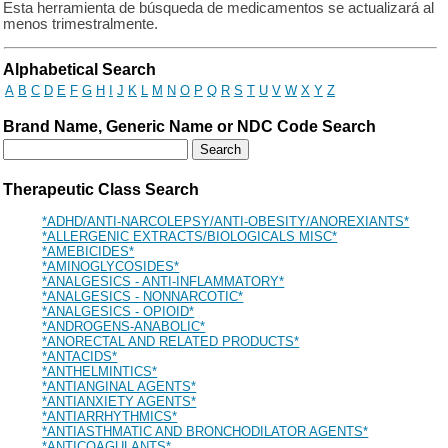
Esta herramienta de búsqueda de medicamentos se actualizará al
menos trimestralmente.
Drug Search Main Content
Alphabetical Search
A
B
C
D
E
F
G
H
I
J
K
L
M
N
O
P
Q
R
S
T
U
V
W
X
Y
Z
Brand Name, Generic Name or NDC Code Search
Therapeutic Class Search
*ADHD/ANTI-NARCOLEPSY/ANTI-OBESITY/ANOREXIANTS*
*ALLERGENIC EXTRACTS/BIOLOGICALS MISC*
*AMEBICIDES*
*AMINOGLYCOSIDES*
*ANALGESICS - ANTI-INFLAMMATORY*
*ANALGESICS - NONNARCOTIC*
*ANALGESICS - OPIOID*
*ANDROGENS-ANABOLIC*
*ANORECTAL AND RELATED PRODUCTS*
*ANTACIDS*
*ANTHELMINTICS*
*ANTIANGINAL AGENTS*
*ANTIANXIETY AGENTS*
*ANTIARRHYTHMICS*
*ANTIASTHMATIC AND BRONCHODILATOR AGENTS*
*ANTICOAGULANTS*