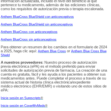
información actualizada, incluido el nivel del beneficio al que
pertenece tu medicamento, además de las ediciones clínicas,
como los requisitos de autorización previa o terapia escalonada.
Anthem BlueCross BlueShield con anticonceptivos
Anthem BlueCross BlueShield sin anticonceptivos
Anthem BlueCross con anticonceptivos
Anthem BlueCross sin anticonceptivos
Para obtener un resumen de los cambios en el formulario de 2024
a 2025, haga clic aqu
í
:
or
Anthem Blue Cross
Anthem Blue Cross Blue
Shield
A nuestros proveedores
: Nuestro proceso de autorización
previa electrónica (ePA) es el método preferido para enviar
solicitudes de autorización previa de farmacia. La creación de una
cuenta es gratuita, f
á
cil y les ayuda a los pacientes a obtener sus
medicamentos antes. Puede completar el proceso a través de su
sistema actual de historia cl
í
nica electrónica/expediente
médico electrónico (EHR/EMR) o visitando uno de estos sitios de
ePA:
Inicie sesión en Surescripts
®
Inicie sesión en
CoverMyMeds
®