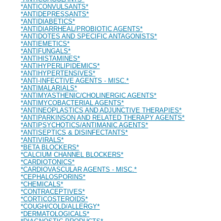
*ANTICONVULSANTS*
*ANTIDEPRESSANTS*
*ANTIDIABETICS*
*ANTIDIARRHEAL/PROBIOTIC AGENTS*
*ANTIDOTES AND SPECIFIC ANTAGONISTS*
*ANTIEMETICS*
*ANTIFUNGALS*
*ANTIHISTAMINES*
*ANTIHYPERLIPIDEMICS*
*ANTIHYPERTENSIVES*
*ANTI-INFECTIVE AGENTS - MISC.*
*ANTIMALARIALS*
*ANTIMYASTHENIC/CHOLINERGIC AGENTS*
*ANTIMYCOBACTERIAL AGENTS*
*ANTINEOPLASTICS AND ADJUNCTIVE THERAPIES*
*ANTIPARKINSON AND RELATED THERAPY AGENTS*
*ANTIPSYCHOTICS/ANTIMANIC AGENTS*
*ANTISEPTICS & DISINFECTANTS*
*ANTIVIRALS*
*BETA BLOCKERS*
*CALCIUM CHANNEL BLOCKERS*
*CARDIOTONICS*
*CARDIOVASCULAR AGENTS - MISC.*
*CEPHALOSPORINS*
*CHEMICALS*
*CONTRACEPTIVES*
*CORTICOSTEROIDS*
*COUGH/COLD/ALLERGY*
*DERMATOLOGICALS*