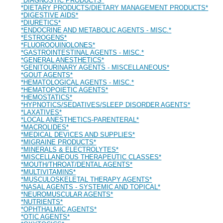
*DIAGNOSTIC PRODUCTS*
*DIETARY PRODUCTS/DIETARY MANAGEMENT PRODUCTS*
*DIGESTIVE AIDS*
*DIURETICS*
*ENDOCRINE AND METABOLIC AGENTS - MISC.*
*ESTROGENS*
*FLUOROQUINOLONES*
*GASTROINTESTINAL AGENTS - MISC.*
*GENERAL ANESTHETICS*
*GENITOURINARY AGENTS - MISCELLANEOUS*
*GOUT AGENTS*
*HEMATOLOGICAL AGENTS - MISC.*
*HEMATOPOIETIC AGENTS*
*HEMOSTATICS*
*HYPNOTICS/SEDATIVES/SLEEP DISORDER AGENTS*
*LAXATIVES*
*LOCAL ANESTHETICS-PARENTERAL*
*MACROLIDES*
*MEDICAL DEVICES AND SUPPLIES*
*MIGRAINE PRODUCTS*
*MINERALS & ELECTROLYTES*
*MISCELLANEOUS THERAPEUTIC CLASSES*
*MOUTH/THROAT/DENTAL AGENTS*
*MULTIVITAMINS*
*MUSCULOSKELETAL THERAPY AGENTS*
*NASAL AGENTS - SYSTEMIC AND TOPICAL*
*NEUROMUSCULAR AGENTS*
*NUTRIENTS*
*OPHTHALMIC AGENTS*
*OTIC AGENTS*